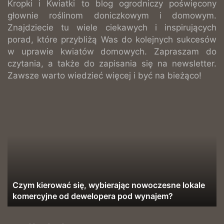
Kropki i Kwiatki to blog ogrodniczy poświęcony
głownie roślinom doniczkowym i domowym.
Znajdziecie tu wiele ciekawych i inspirujących
porad, które przybliżą Was do kolejnych sukcesów
w uprawie kwiatów domowych. Zapraszam do
czytania, a także do zapisania się na newsletter.
Zawsze warto wiedzieć więcej i być na bieżąco!
Czym
kierować
się,
wybierając
nowoczesne
lokale
komercyjne
od
dewelopera
Czym kierować się, wybierając nowoczesne lokale
pod
komercyjne od dewelopera pod wynajem?
wynajem?