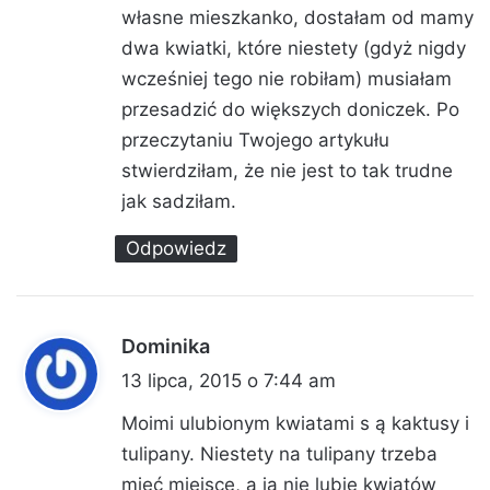
z
własne mieszkanko, dostałam od mamy
e
dwa kwiatki, które niestety (gdyż nigdy
:
wcześniej tego nie robiłam) musiałam
przesadzić do większych doniczek. Po
przeczytaniu Twojego artykułu
stwierdziłam, że nie jest to tak trudne
jak sadziłam.
Odpowiedz
Dominika
p
i
13 lipca, 2015 o 7:44 am
s
Moimi ulubionym kwiatami s ą kaktusy i
z
tulipany. Niestety na tulipany trzeba
e
mieć miejsce, a ja nie lubię kwiatów