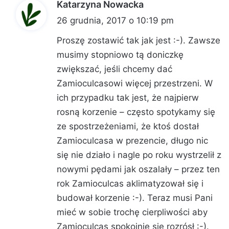
Katarzyna Nowacka
p
i
26 grudnia, 2017 o 10:19 pm
s
Proszę zostawić tak jak jest :-). Zawsze
z
musimy stopniowo tą doniczkę
e
zwiększać, jeśli chcemy dać
:
Zamioculcasowi więcej przestrzeni. W
ich przypadku tak jest, że najpierw
rosną korzenie – często spotykamy się
ze spostrzeżeniami, że ktoś dostał
Zamioculcasa w prezencie, długo nic
się nie działo i nagle po roku wystrzelił z
nowymi pędami jak oszalały – przez ten
rok Zamioculcas aklimatyzował się i
budował korzenie :-). Teraz musi Pani
mieć w sobie trochę cierpliwości aby
Zamioculcas spokojnie się rozrósł :-).