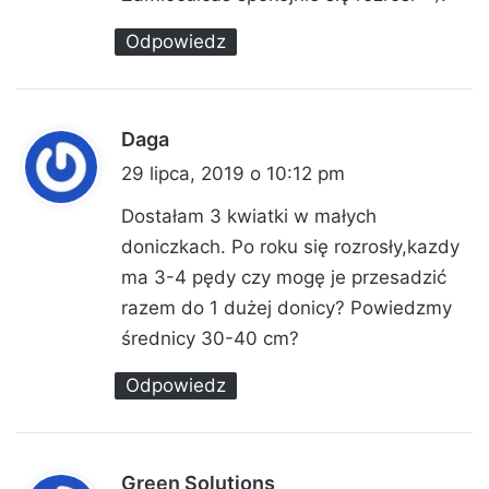
Odpowiedz
Daga
p
i
29 lipca, 2019 o 10:12 pm
s
Dostałam 3 kwiatki w małych
z
doniczkach. Po roku się rozrosły,kazdy
e
ma 3-4 pędy czy mogę je przesadzić
:
razem do 1 dużej donicy? Powiedzmy
średnicy 30-40 cm?
Odpowiedz
Green Solutions
p