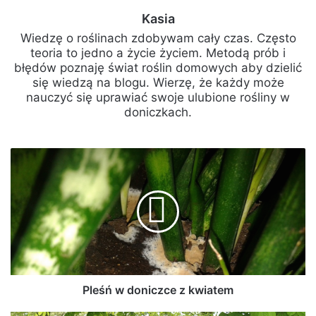
Kasia
Wiedzę o roślinach zdobywam cały czas. Często
teoria to jedno a życie życiem. Metodą prób i
błędów poznaję świat roślin domowych aby dzielić
się wiedzą na blogu. Wierzę, że każdy może
nauczyć się uprawiać swoje ulubione rośliny w
doniczkach.
Pleśń
w
doniczce
z
kwiatem
Pleśń w doniczce z kwiatem