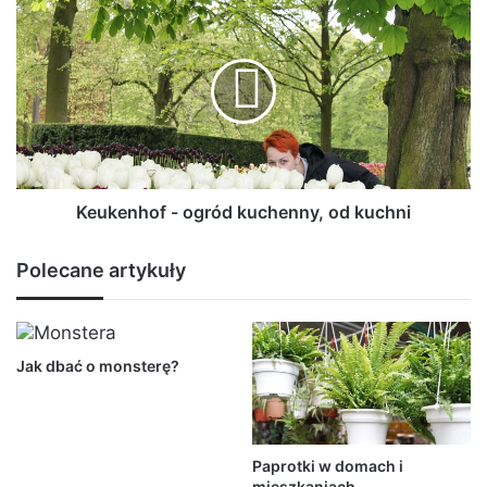
Keukenhof
-
ogród
kuchenny,
od
kuchni
Keukenhof - ogród kuchenny, od kuchni
Polecane artykuły
Jak dbać o monsterę?
Paprotki w domach i
mieszkaniach –