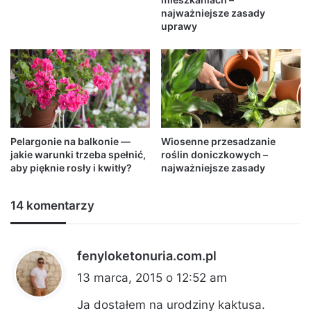
najważniejsze zasady
uprawy
Pelargonie na balkonie —
Wiosenne przesadzanie
jakie warunki trzeba spełnić,
roślin doniczkowych –
aby pięknie rosły i kwitły?
najważniejsze zasady
14 komentarzy
fenyloketonuria.com.pl
p
i
13 marca, 2015 o 12:52 am
s
Ja dostałem na urodziny kaktusa.