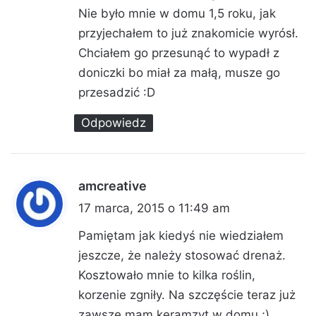
z
Nie było mnie w domu 1,5 roku, jak
e
przyjechałem to już znakomicie wyrósł.
:
Chciałem go przesunąć to wypadł z
doniczki bo miał za małą, musze go
przesadzić :D
Odpowiedz
amcreative
p
i
17 marca, 2015 o 11:49 am
s
Pamiętam jak kiedyś nie wiedziałem
z
jeszcze, że należy stosować drenaż.
e
Kosztowało mnie to kilka roślin,
:
korzenie zgniły. Na szczęście teraz już
zawsze mam keramzyt w domu ;)