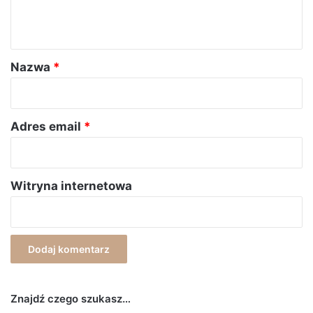
n
t
a
r
Nazwa
*
z
*
Adres email
*
Witryna internetowa
Znajdź czego szukasz…