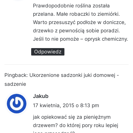
s
Prawdopodobnie roślina została
z
przelana. Małe robaczki to ziemiórki.
e
Warto przesuszyć podłoże w doniczce,
:
drzewko z pewnością sobie poradzi.
Jeśli to nie pomoże – oprysk chemiczny.
Odpowiedz
Pingback:
Ukorzenione sadzonki juki domowej -
sadzenie
Jakub
p
i
17 kwietnia, 2015 o 8:13 pm
s
jak opiekować się za pieniężnym
z
drzewem? do której pory roku lepiej
e