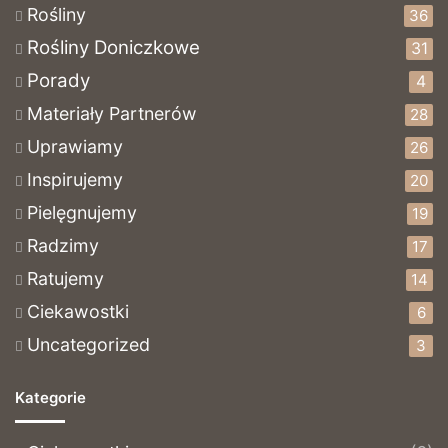
Rośliny
36
Rośliny Doniczkowe
31
Porady
4
Materiały Partnerów
28
Uprawiamy
26
Inspirujemy
20
Pielęgnujemy
19
Radzimy
17
Ratujemy
14
Ciekawostki
6
Uncategorized
3
Kategorie