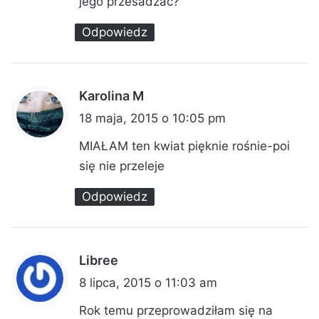
jego przesadzać?
:
Odpowiedz
Karolina M
p
i
18 maja, 2015 o 10:05 pm
s
MIAŁAM ten kwiat pięknie rośnie-poi
z
się nie przeleje
e
Odpowiedz
:
Libree
p
i
8 lipca, 2015 o 11:03 am
s
Rok temu przeprowadziłam się na