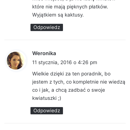
:
które nie mają pięknych płatków.
Wyjątkiem są kaktusy.
Odpowiedz
Weronika
p
i
11 stycznia, 2016 o 4:26 pm
s
Wielkie dzięki za ten poradnik, bo
z
jestem z tych, co kompletnie nie wiedzą
e
co i jak, a chcą zadbać o swoje
:
kwiatuszki ;)
Odpowiedz