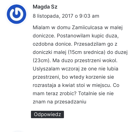
Magda Sz
p
i
8 listopada, 2017 o 9:03 am
s
Mialam w domu Zamiiculcasa w malej
z
doniczce. Postanowilam kupic duza,
e
ozdobna donice. Przesadzilam go z
:
doniczki malej (15cm srednica) do duzej
(23cm). Ma duzo przestrzeni wokol.
Uslyszalam wczoraj ze one nie lubia
przestrzeni, bo wtedy korzenie sie
rozrastaja a kwiat stoi w miejscu. Co
mam teraz zrobic? Totalnie sie nie
znam na przesadzaniu
Odpowiedz