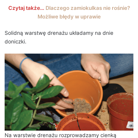
Czytaj także…
Dlaczego zamiokulkas nie rośnie?
Możliwe błędy w uprawie
Solidną warstwę drenażu układamy na dnie
doniczki.
Na warstwie drenażu rozprowadzamy cienką