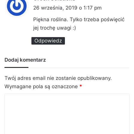
i
26 września, 2019 o 1:17 pm
s
Piękna roślina. Tylko trzeba poświęcić
z
jej trochę uwagi :)
e
Odpowiedz
:
Dodaj komentarz
Twój adres email nie zostanie opublikowany.
Wymagane pola są oznaczone
*
K
o
m
e