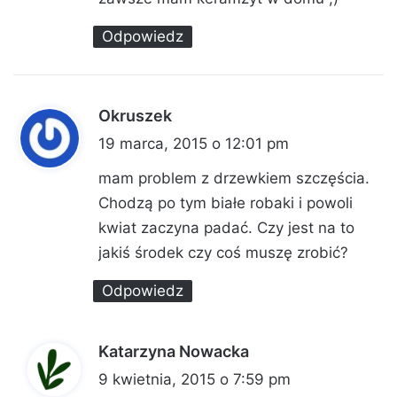
Odpowiedz
Okruszek
p
i
19 marca, 2015 o 12:01 pm
s
mam problem z drzewkiem szczęścia.
z
Chodzą po tym białe robaki i powoli
e
kwiat zaczyna padać. Czy jest na to
:
jakiś środek czy coś muszę zrobić?
Odpowiedz
Katarzyna Nowacka
p
i
9 kwietnia, 2015 o 7:59 pm