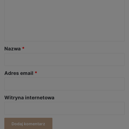
m
e
n
t
a
r
Nazwa
*
z
*
Adres email
*
Witryna internetowa