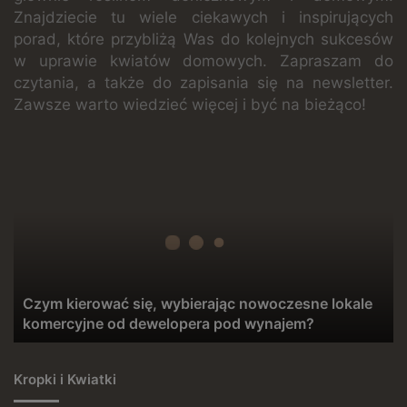
Znajdziecie tu wiele ciekawych i inspirujących
porad, które przybliżą Was do kolejnych sukcesów
w uprawie kwiatów domowych. Zapraszam do
czytania, a także do zapisania się na newsletter.
Zawsze warto wiedzieć więcej i być na bieżąco!
Czym
kierować
się,
wybierając
nowoczesne
lokale
komercyjne
od
dewelopera
Czym kierować się, wybierając nowoczesne lokale
pod
komercyjne od dewelopera pod wynajem?
wynajem?
Kropki i Kwiatki