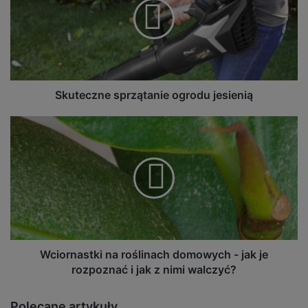
jesienią
Skuteczne sprzątanie ogrodu jesienią
Wciornastki
na
roślinach
domowych
-
jak
je
rozpoznać
i
jak
Wciornastki na roślinach domowych - jak je
z
rozpoznać i jak z nimi walczyć?
nimi
walczyć?
Polecane artykuły