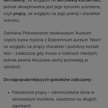
sercolistny
, ze względu na
sercowaty kształt liści
,
jednak akceptowalna jest jego synonim
scandens
,
czyli
pnący
, ze względu na jego pokrój i charakter
wzrostu.
Odmiana
Philodendron
hederaceum
'Aureum’
często bywa mylona z
Epipremnum aureum
'Neon’
ze względu na pnący charakter i podobny kształt
liści – zwłaszcza gdy mowa o roślinach młodych,
jednak pewne kluczowe cechy pozwalają je
odróżnić.
Do najpopularniejszych gatunków zaliczamy:
Folodenrod pnący – ciemnozielone liście w
sercowatym kształcie, osadzone na długich
ogonkach