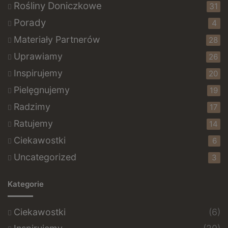
Rośliny Doniczkowe
31
Porady
4
Materiały Partnerów
28
Uprawiamy
26
Inspirujemy
20
Pielęgnujemy
19
Radzimy
17
Ratujemy
14
Ciekawostki
6
Uncategorized
3
Kategorie
Ciekawostki
(6)