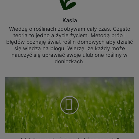
Kasia
Wiedzę o roślinach zdobywam cały czas. Często
teoria to jedno a życie życiem. Metodą prób i
błędów poznaję świat roślin domowych aby dzielić
się wiedzą na blogu. Wierzę, że każdy może
nauczyć się uprawiać swoje ulubione rośliny w
doniczkach.
Jak
łatwo
pozbyć
się
pędraków
z
ogrodu?