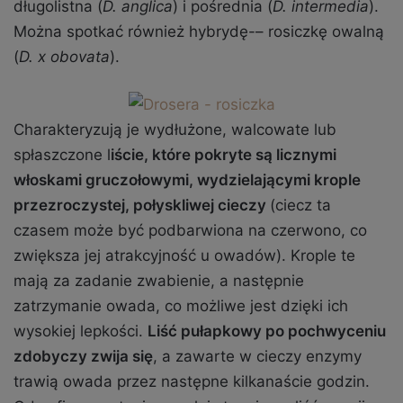
długolistna (
D. anglica
) i pośrednia (
D. intermedia
).
Można spotkać również hybrydę-– rosiczkę owalną
(
D. x obovata
).
Charakteryzują je wydłużone, walcowate lub
spłaszczone l
iście, które pokryte są licznymi
włoskami gruczołowymi, wydzielającymi krople
przezroczystej, połyskliwej cieczy
(ciecz ta
czasem może być podbarwiona na czerwono, co
zwiększa jej atrakcyjność u owadów). Krople te
mają za zadanie zwabienie, a następnie
zatrzymanie owada, co możliwe jest dzięki ich
wysokiej lepkości.
Liść pułapkowy po pochwyceniu
zdobyczy zwija się
, a zawarte w cieczy enzymy
trawią owada przez następne kilkanaście godzin.