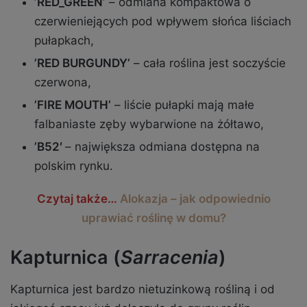
’RED_GREEN’
– odmiana kompaktowa o
czerwieniejących pod wpływem słońca liściach
pułapkach,
’RED BURGUNDY’
– cała roślina jest soczyście
czerwona,
’FIRE MOUTH’
– liście pułapki mają małe
falbaniaste zęby wybarwione na żółtawo,
’B52′
– największa odmiana dostępna na
polskim rynku.
Czytaj także…
Alokazja – jak odpowiednio
uprawiać roślinę w domu?
Kapturnica (
Sarracenia
)
Kapturnica jest bardzo nietuzinkową rośliną i od