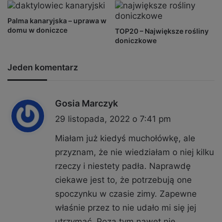
Palma kanaryjska – uprawa w
domu w doniczce
TOP20 – Największe rośliny
doniczkowe
Jeden komentarz
Gosia Marczyk
p
i
29 listopada, 2022 o 7:41 pm
s
Miałam już kiedyś muchołówkę, ale
z
przyznam, że nie wiedziałam o niej kilku
e
rzeczy i niestety padła. Naprawdę
:
ciekawe jest to, że potrzebują one
spoczynku w czasie zimy. Zapewne
właśnie przez to nie udało mi się jej
utrzymać. Poza tym nawet nie