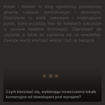
Kropki i Kwiatki to blog ogrodniczy poświęcony
głownie roślinom doniczkowym i domowym.
Znajdziecie tu wiele ciekawych i inspirujących
porad, które przybliżą Was do kolejnych sukcesów
w uprawie kwiatów domowych. Zapraszam do
czytania, a także do zapisania się na newsletter.
Zawsze warto wiedzieć więcej i być na bieżąco!
Czym
kierować
się,
wybierając
nowoczesne
lokale
komercyjne
od
dewelopera
Czym kierować się, wybierając nowoczesne lokale
pod
komercyjne od dewelopera pod wynajem?
wynajem?